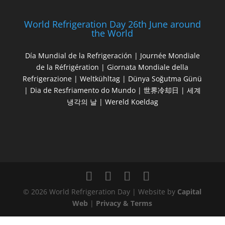
World Refrigeration Day 26th June around
the World
Día Mundial de la Refrigeración | Journée Mondiale
de la Réfrigération | Giornata Mondiale della
Refrigerazione | Weltkühltag | Dünya Soğutma Günü
| Dia de Resfriamento do Mundo | 世界冷却日 | 세계
냉각의 날 | Wereld Koeldag
© 2026 World Refrigeration Day | Website by
Capital
Web
|
Privacy & Terms