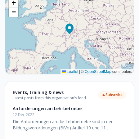
+
−
Leaflet
|
©
OpenStreetMap
contributors
Events, training & news
Subscribe
Latest posts from this organisation's feed.
Anforderungen an Lehrbetriebe
12 Dec 2022
Die Anforderungen an die Lehrbetriebe sind in den
Bildungsverordnungen (BiVo) Artikel 10 und 11
beschrieben. Der/die Berufsbildner:in im Betrieb benötigt