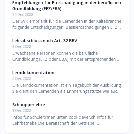
den Abschluss eines «Beruf
Empfehlungen für Entschädigung in der beruflichen
Grundbildung (EFZ/EBA)
10 Dec 2022
Der SVK empfiehlt für die Lernenden in der Kältebranche
folgende Entschädigungen: Basisentschädigungen EFZ
Monatlich* 1. Lehrjahr CHF 850.00 2. Lehrjahr CHF
1’200.00 3. Lehrjahr CH
Lehrabschluss nach Art. 32 BBV
8 Dec 2022
Erwachsene Personen können die berufliche
Grundbildung (EFZ oder EBA) mit der entsprechenden
Berufserfahrung auch ohne Lehrvertrag nachholen (BBV
Art. 32). Dazu erforderlich ist di
Lerndokumentation
6 Dec 2022
Die Lerndokumentation ist ein Tagebuch der Ausbildung.
Sie dient den Lernenden als Erinnerungsstütze wie auch
als Nachschlagewerk. Zugleich hilft sie, Gelerntes zu
vertiefen, indem
Schnupperlehre
3 Dec 2022
Infos für Schüler:innen unter: cool-clever.ch Infos für
Lehrbetriebe Die Bereitschaft der Betriebe,
Schnupperlehren durchzuführen, trägt wesentlich zur