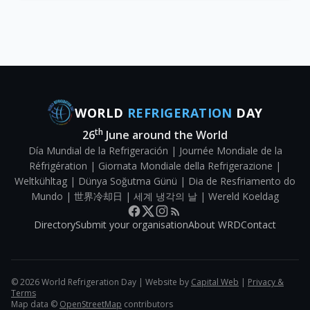
Qualität des Berufswahlproze
WORLD
REFRIGERATION
DAY
th
26
June around the World
Día Mundial de la Refrigeración | Journée Mondiale de la
Réfrigération | Giornata Mondiale della Refrigerazione |
Weltkühltag | Dünya Soğutma Günü | Dia de Resfriamento do
Mundo | 世界冷却日 | 세계 냉각의 날 | Wereld Koeldag
Directory
Submit your organisation
About WRD
Contact
©
2026
World Refrigeration Day | Website by
Capital Web
|
Privacy &
Terms
Map data ©
OpenStreetMap
contributors