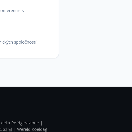
onferencie s
nických spoločností
 della Refrigerazione |
각의 날 | Wereld Koeldag