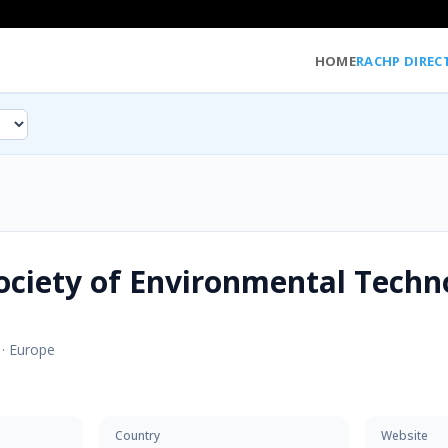
HOME
RACHP DIREC
ociety of Environmental Techn
·
Europe
Country
Website