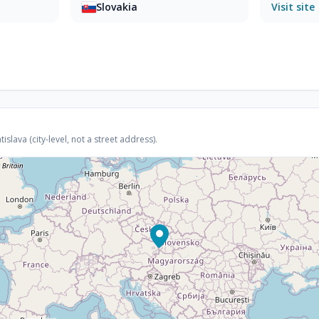
Slovakia
Visit site
slava (city-level, not a street address).