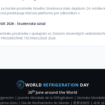
6 sa horské prostredie Nového Smokovca stalo dejiskom 24. ročníka k
orá predstavuje kľúčovú platformu pre odborníkov v
E 2026 - študentská súťaž
techniku prostredia v spolupráci so Zväzom slovenských vedeckotech
ťaž PROGRESÍVNE TECHNOLÓGIE 2026.
WORLD
REFRIGERATION
DAY
th
26
June around the World
igeración | Journée Mondiale de la Réfrigération | Giornata Mondiale
Soğutma Günü | Dia de Resfriamento do Mundo | 世界冷却日 | 세계 냉