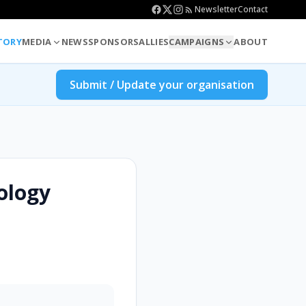
Newsletter
Contact
TORY
MEDIA
NEWS
SPONSORS
ALLIES
CAMPAIGNS
ABOUT
Submit / Update your organisation
ology