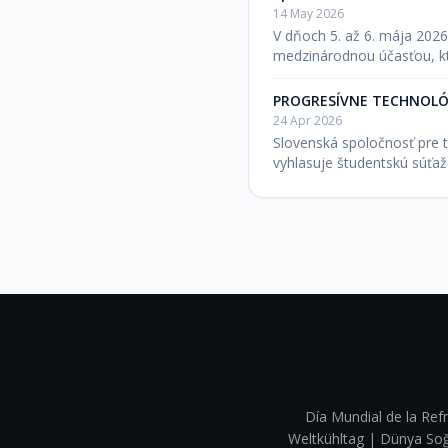
14 May 2026
V dňoch 5. až 6. mája 202
medzinárodnou účasťou, kt
PROGRESÍVNE TECHNOLÓGI
24 Apr 2026
Slovenská spoločnosť pre 
vyhlasuje študentskú sú
Día Mundial de la Refr
Weltkühltag | Dünya 