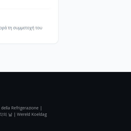
φορά τη συμμετοχή του
 della Refrigerazione |
각의 날 | Wereld Koeldag