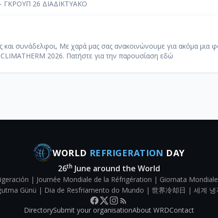
 – ΓΚΡΟΥΠ 26 ΔΙΑΔΙΚΤΥΑΚΟ
ες και συνάδελφοι, Με χαρά μας σας ανακοινώνουμε για ακόμα μια 
CLIMATHERM 2026. Πατήστε για την παρουσίαση εδώ
WORLD
REFRIGERATION
DAY
th
26
June around the World
igeración | Journée Mondiale de la Réfrigération | Giornata Mondiale
Soğutma Günü | Dia de Resfriamento do Mundo | 世界冷却日 | 세계 냉
Directory
Submit your organisation
About WRD
Contact