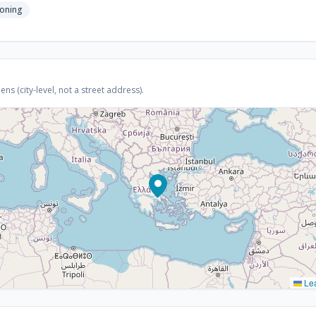
ioning
s (city-level, not a street address).
Lea