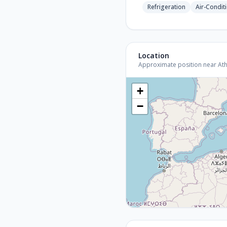
Refrigeration
Air-Condit
Location
Approximate position near Athen
+
−