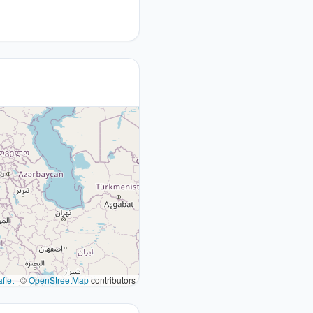
flet
|
©
OpenStreetMap
contributors