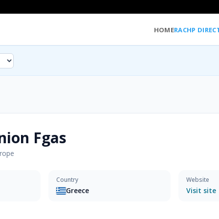
HOME
RACHP DIREC
nion Fgas
rope
Country
Website
Greece
Visit site