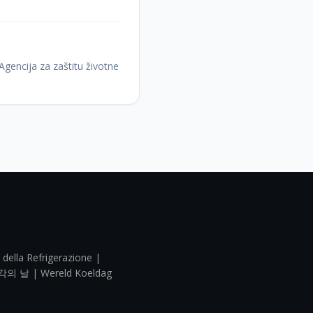
Agencija za zaštitu životne
 della Refrigerazione |
각의 날 | Wereld Koeldag