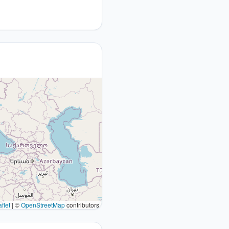
flet
|
©
OpenStreetMap
contributors