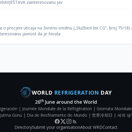
e OBAVJEŠTAVA zainteresovanu jav
 procjeni uticaja na životnu sredinu („Službeni list CG”, broj 75/18) 
eresovanu javnost da je Nosila
WORLD
REFRIGERATION
DAY
th
26
June around the World
igeración | Journée Mondiale de la Réfrigération | Giornata Mondiale
Soğutma Günü | Dia de Resfriamento do Mundo | 世界冷却日 | 세계 냉
Directory
Submit your organisation
About WRD
Contact