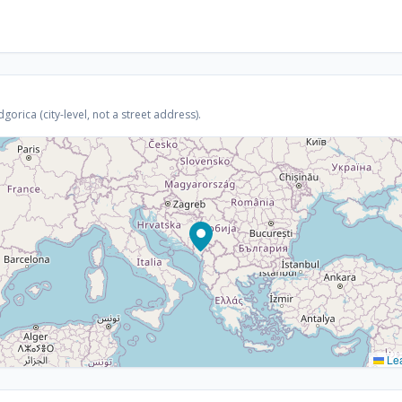
rica (city-level, not a street address).
Lea