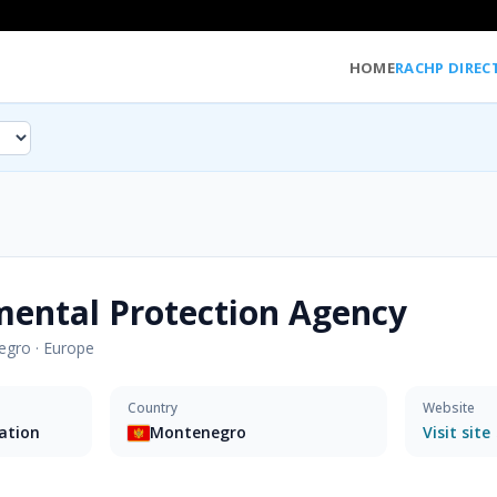
HOME
RACHP DIREC
mental Protection Agency
egro
·
Europe
Country
Website
sation
Montenegro
Visit site