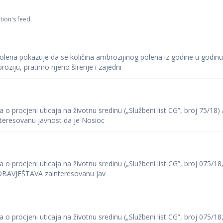
tion's feed.
olena pokazuje da se količina ambrozijinog polena iz godine u godin
ziju, pratimo njeno širenje i zajedni
 procjeni uticaja na životnu sredinu („Službeni list CG”, broj 75/18) 
eresovanu javnost da je Nosioc
 procjeni uticaja na životnu sredinu („Službeni list CG”, broj 075/18
e OBAVJEŠTAVA zainteresovanu jav
 procjeni uticaja na životnu sredinu („Službeni list CG”, broj 075/18