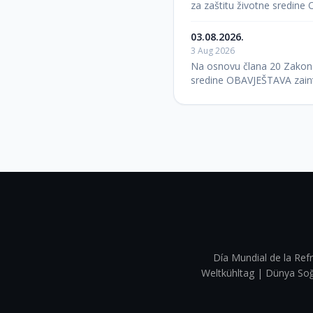
za zaštitu životne sredin
03.08.2026.
3 Aug 2026
Na osnovu člana 20 Zakona o
sredine OBAVJEŠTAVA zaint
Día Mundial de la Refr
Weltkühltag | Dünya 