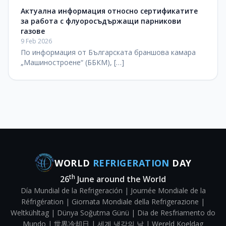
Актуална информация относно сертификатите
за работа с флуоросъдържащи парникови
газове
9 Feb 2026
По информация от Българската браншова камара
„Машиностроене“ (ББКМ), […]
WORLD
REFRIGERATION
DAY
th
26
June around the World
Día Mundial de la Refrigeración | Journée Mondiale de la
Réfrigération | Giornata Mondiale della Refrigerazione |
Weltkühltag | Dünya Soğutma Günü | Dia de Resfriamento do
Mundo | 世界冷却日 | 세계 냉각의 날 | Wereld Koeldag