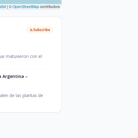
flet
|
©
OpenStreetMap
contributors
Subscribe
que matuvieron con el
la Argentina –
alen de las plantas de