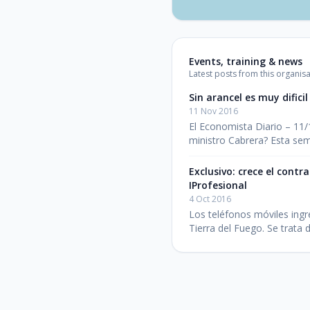
Events, training & news
Latest posts from this organisa
Sin arancel es muy difici
11 Nov 2016
El Economista Diario – 11/
ministro Cabrera? Esta se
Exclusivo: crece el contr
IProfesional
4 Oct 2016
Los teléfonos móviles ingr
Tierra del Fuego. Se trat