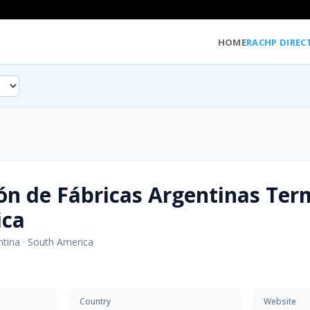
HOME
RACHP DIREC
ón de Fábricas Argentinas Ter
ica
ntina
·
South America
Country
Website